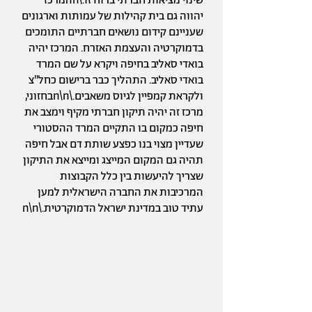
שינוי מציאות חברתי ברוח זו.\nהמרכז
יהווה גם בית קהילות של עמותות וארגונים
שעניינם קידום נושאים חברתיים התומכים
בדמוקרטיה והעצמת האזרח. המרכז יהיה
בואדי סאליב בחיפה ויקרא על שם המרד
בואדי סאליב. התהליך כבר ברישום כחל"צ
ולקראת קמפיין לגיוס משאבים.\n\nבחזוני,
מרכז זה יהיה תיקון חברתי מקיף וימצב את
חיפה כמקום בו התקיים המרד ההסטורי
שעדיין מצוי בנו כפצע שותת דם אבל חיפה
תהיה גם המקום המייצג ומייצא את התיקון
שצריך להיעשות בין כלל הקבוצות
המרכיבות את החברה הישראלית למען
עתיד טוב במדינת ישראל הדמוקרטית.\n\n