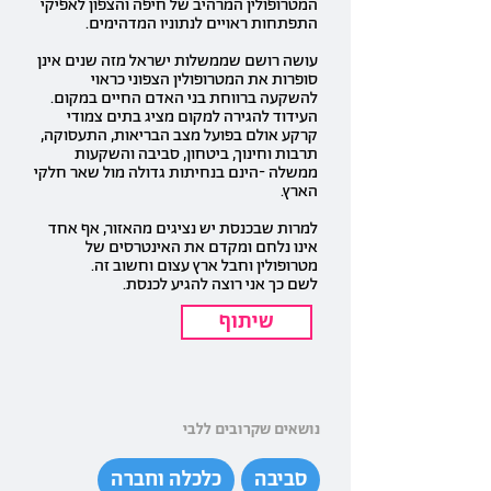
המטרופולין המרהיב של חיפה והצפון לאפיקי
התפתחות ראויים לנתוניו המדהימים.
עושה רושם שממשלות ישראל מזה שנים אינן
סופרות את המטרופולין הצפוני כראוי
להשקעה ברווחת בני האדם החיים במקום.
העידוד להגירה למקום מציג בתים צמודי
קרקע אולם בפועל מצב הבריאות, התעסוקה,
תרבות וחינוך, ביטחון, סביבה והשקעות
ממשלה -הינם בנחיתות גדולה מול שאר חלקי
הארץ.
למרות שבכנסת יש נציגים מהאזור, אף אחד
אינו נלחם ומקדם את האינטרסים של
מטרופולין וחבל ארץ עצום וחשוב זה.
לשם כך אני רוצה להגיע לכנסת.
שיתוף
נושאים שקרובים ללבי
סביבה
כלכלה וחברה