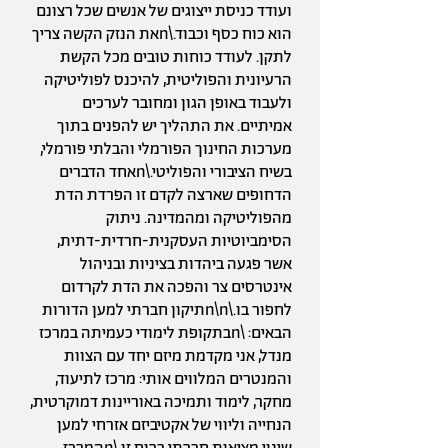
ועודד כניסת ייצוגים של אנשים שכל רצונם
הוא כוח כסף וכבוד.\nאת הנזק הקשה צריך
לתקן. לעודד כוחות טובים מכל הקשת
הרעיונית והפוליטית, להיכנס לפוליטיקה
ולעבוד באופן הגון ומחובר לערכים
אמיתיים. את התהליך יש להפנים בתוך
מערכות החינוך הפורמלי והבלתי פורמלי,
בשיח הציבורי והפוליטי.\nאחד הדברים
הדחופים שארצה לקדם זו הפרדת הדת
מהפוליטיקה ומהמדינה. ניתוק
הסימביוטיות העסקנית-חרדית-דתית,
אשר פגעה ביהדות בציניות ובניהול
אינטרסים צר והפכה את הדת לקרדום
לחפור בו.\n\nתיקון חברתי למען הדורות
הבאים: \nבתקופת לימודי כעמיתה במרכז
מנדל, אני מקדמת מיזם יחד עם הצוות
והמנטרים המלווים אותי: מרכז לתיעוד,
מחקר, לימוד ותמיכה באוריינות דמוקרטית,
הנחייה וליווי של אקטיביזם אזרחי למען