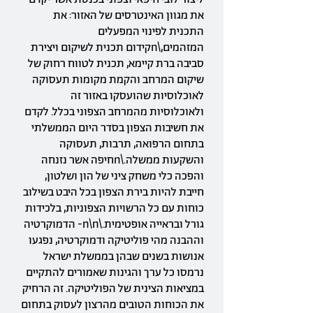
את מגוון האינטרסים של האזור: את
התכנית לפינוי המפעלים
המזהמים,\nקידום תכנית לשיקום ויצירת
סביבה ברת קיימא, תכנית לטווח רחוק של
שיקום המרחב והקמת מקומות תעסוקה
לאוכלוסיות שהועסקו באזור זה
ולאוכלוסיות מהמרחב הצפוני בכלל. לקדם
את חשיבות הצפון בסדר היום הממשלתי
בתחום הרפואה, תרבות, תעסוקה
והשקעות ממשלה.\nחיפה אשר נזנחה
והפכה כלי משחק ציני של הון ושלטון,
חייבת להיות בירת הצפון בכל היבט בשילוב
כוחות עם כל הרשויות הצפוניות, בלכידות
גורל ובראייה אופטימית.\n\n- הדמוקרטיה
וההבנה מהי פוליטיקה ודמוקרטיה, נפגעו
אנושות בשנים שבהן בממשלת ישראל
נרמסו כל ערך והגינות שאמורים להתקיים
במציאות הצינית של הפוליטיקה. זה הרחיק
את הכוחות הטובים מהרצון לעסוק בתחום