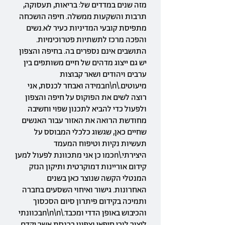
מזה שנים במדדים של: בריאות, תעסוקה,
תרבות והשקעות ממשלה. חיפה הושכחה
מתפיסת קובעי המדיניות כעיר לא.נשים
והפכה מרכז לתשתיות פטרוכימיות.
התושבים אינם נספרים בה. בחיפה והצפון
יש גם ייצוג מדהים של חיים משותפים בין
ערבים ויהודים ושאר קבוצות
מיעוטים.\n\nבמידה ואבחר לכנסת, אני
רוצה לשים את הפוקוס על חיפה והצפון
ולפעול כדי להביא לתכנון שפוי וחשיבה
מחודשת הרואה את האזור עבור האנשים
שחיים כאן, שגשוג כלכלי המבוסס על
תעשיות נקיות וטיפוח המעמד
היצירתי.\nכמו כן אני מתכוונת לפעול למען
קידום אוריינות דמוקרטית ותיקון הנזק
המנטלי הקשה שנוצר כאן בשנים
האחרונות. גישור ואיחוי השסעים בחברה
ותמיכה בקידום פיתרון סיום הסכסוך
והכיבוש באופן הדדי ומכבד.\n\n\nבכוונתי
ליצור לובי חיפאי וצפוני בכנסת אשר יקדם