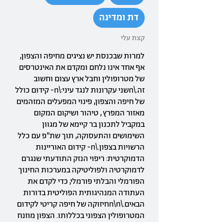
דת ומדינה
קצת עלי
למרות שבכנסת יש נציגים מחיפה והצפון,
אף אחד אינו נלחם ומקדם את האינטרסים
של מטרופולין וחבל ארץ עצום וחשוב
זה.\nשני עקרונות לנגד עיני:\n- קידום כולל
של חיפה והצפון, פינוי המפעלים המזהמים
מאזור המפרץ , טיהור ושיקום המקום
במקביל לתכנון בר קיימא של מגוון
השימושים והתעסוקה, תוך שת"פ עם כלל
הרשויות בצפון.\n- קידום האוריינות
הדמוקרטית: ריפוי הנזק התודעתי שנגרם
לדמוקרטיה ולפוליטיקה במערכות החינוך
הפורמלי והבלתי פורמלי, כדי לקדם את
העתודה המנהיגותית הפוליטית בדורות
הבאים.\n\nחיזוקה של חיפה קריטי לקידום
המטרופולין הצפוני בכללותו. הצפון מוזנח