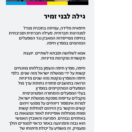
גילה לבני זמיר
חיפאית מלידה, עמיתה בתכנית מנדל
למנהיגות חברתית. פעילה חברתית וסביבתית
בחיפה ממייסדות המאבק נגד המפעלים
המזהמים במפרץ חיפה.
אמא לשלושה וסבתא לשתיים. יועצת
תקשורת ומקדמת מדיניות.
חיפה, מפרץ חיפה והצפון בכללותו מוזנחים
קשות על ידי ממשלת ישראל מזה שנים. כלפי
חיפה והמפרץ ננקטת מזה שנים מדיניות
הרואה בתושבים סחורה נחותת ערך מול
המפעלים המתקיימים במפרץ.
בעלי המפעלים והסחורה הפטרוכימית
מקבלים עדיפות מפנקת ממשלת ישראל,
למרות אינספור דיווחים על מפגעי זיהום
קשים והקשר בין הזיהום למחלות קשות
ומוות ממחלות אופייניות לאזור ונמצאות בו
באחוזים גבוהים. הפגיעה והאובדן האנושי
הוא גבוה והפגיגעה באזור כראוי למגורים הולך
ומעמיק. זה משפיע על יכולת פיתוחו של