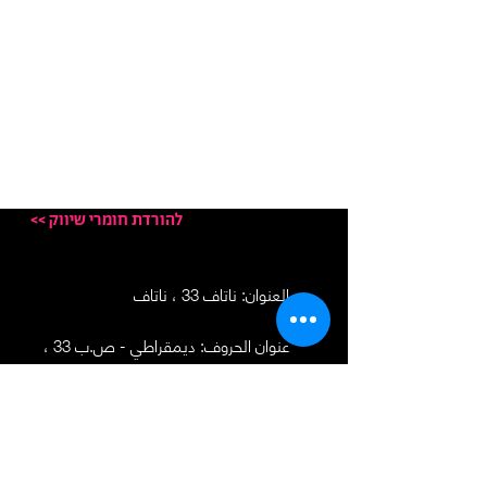
<< להורדת חומרי שיווק
العنوان: ناتاف 33 ، ناتاف
عنوان الحروف:
ديمقراطي - ص.ب 33 ،
ناتاف 90804