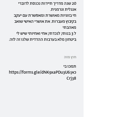
20 שנה מדריך תיירות נכנסת לדוברי
אנגלית וגרמנית.
חי בזוגיות מאושרת ומאפשרת עם יעקב
בקיבוץ מעברות. את אושרי האישי שואב
מאהבתי
ל 3 בנותי, לנכדתי, אחי ואחיותי שיש לי
ביטחון מלא בערבות ההדדית שלנו זה לזה.
חוץ מזה
תמכו בי
כאן:
https://forms.gle/dNK9xaPDu3U6
Crj38