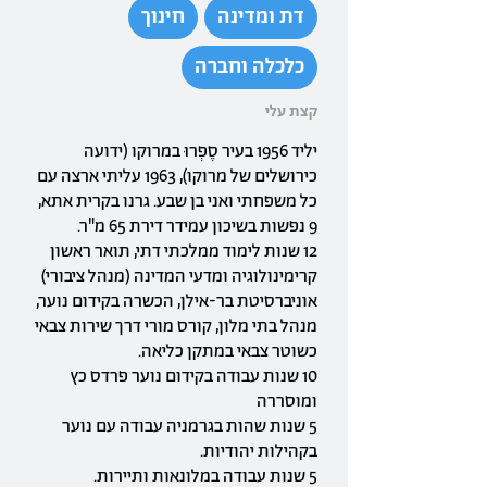
דת ומדינה
חינוך
כלכלה וחברה
קצת עלי
יליד 1956 בעיר סֶפְרוּ במרוקו (ידועה
כירושלים של מרוקו), 1963 עליתי ארצה עם
כל משפחתי ואני בן שבע. גרנו בקרית אתא,
9 נפשות בשיכון עמידר דירת 65 מ"ר.
12 שנות לימוד ממלכתי דתי, תואר ראשון
קרימינולוגיה ומדעי המדינה (מנהל ציבורי)
אוניברסיטת בר-אילן, הכשרה בקידום נוער,
מנהל בתי מלון, קורס מורי דרך שירות צבאי
כשוטר צבאי במתקן כליאה.
10 שנות עבודה בקידום נוער פרדס כץ
ומוסררה
5 שנות שהות בגרמניה עבודה עם נוער
בקהילות יהודיות.
5 שנות עבודה במלונאות ותיירות.