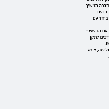
חברה תמשיך
תנועת
 ביחד עם
י את החשש -
רכים לתקן
ו.
ל עזה, אמא