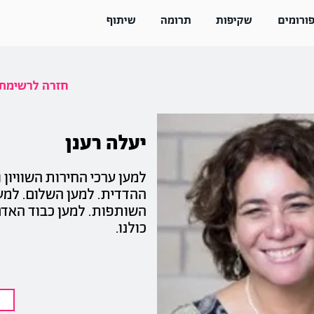
ורומים
שקיפות
תרומה
שיתוף
<< חזרה לרשימ
יעלה רענן
למען ערכי החירות השוויון 
ההדדית. למען השלום. למע
השותפות. למען כבוד האדם
כולנו.
ש