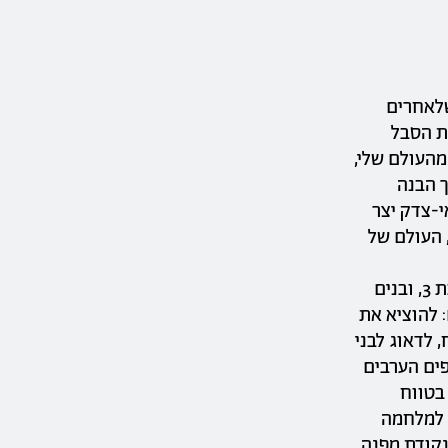
שלאחרים
ת הסבל
מהעולם שלי,
ך הבנה
י-צדק יצר
, העולם של
במלחמה האחרונה על עזה, "צוק איתן", מצאתי את עצמי בכיסופים, עם ילדה בת 3, ובנים
ם: להוציא את
 לדאוג לבני
פים הערבים
בטווח
 למלחמה
נקודת מפנה,