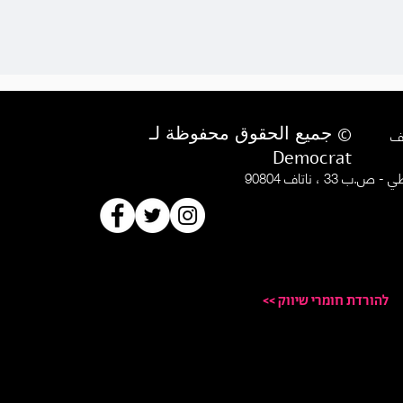
© جميع الحقوق محفوظة لـ
Democrat
.ب 33 ، ناتاف 90804
<< להורדת חומרי שיווק