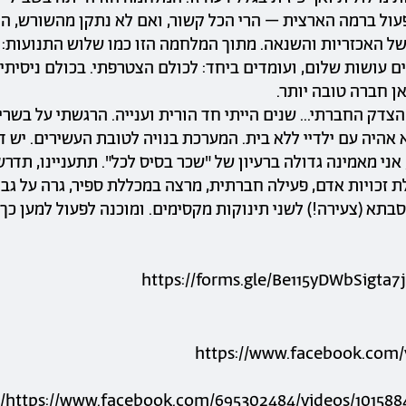
ול ברמה הארצית – הרי הכל קשור, ואם לא נתקן מהשורש, ה
 של האכזריות והשנאה. מתוך המלחמה הזו כמו שלוש התנועות: 
ם עושות שלום, ועומדים ביחד: לכולם הצטרפתי. בכולם ניסיתי
ן חברה טובה יותר.
הצדק החברתי... שנים הייתי חד הורית וענייה. הרגשתי על בשר
אהיה עם ילדיי ללא בית. המערכת בנויה לטובת העשירים. יש ד
אני מאמינה גדולה ברעיון של "שכר בסיס לכל". תתעניינו, תדרש
לת זכויות אדם, פעילה חברתית, מרצה במכללת ספיר, גרה על גבו
בתא (צעירה!) לשני תינוקות מקסימים. ומוכנה לפעול למען כך.
https://forms.gle/Be115yDWbSigta7
https://www.facebook.com/
https://www.facebook.com/695302484/videos/101588