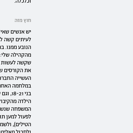
וכלכלה.
חוץ מזה
יש אנשים שאי-צ
לעיתים קשה לר
הנובע ממנו. ב
מהקהילה שלי: 
שקשה לעשות שי
את הקורסים שאנ
העשייה החברתי
בני 21
הילדה מהקיבוץ
המשפחה שנשארו
לפעול למען תו
הטילים), ולשמ
ולסבול מאלימות