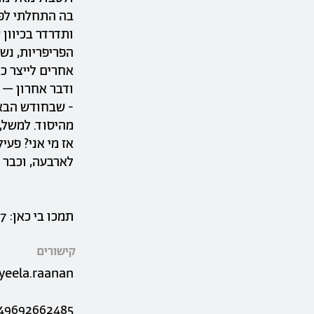
בה התחלתי לפע
ותדרדר בכיוון
הפריפריות, נשי
אחרים לייצר כא
ודבר אחרון – 
- שבחודש הבא 
מהיסוד. למשל, 
אז מי אני? פעי
לארבעה, וכבר ס
תמכו בי כאן:
j7
קישורים
yeela.raanan
49692662485/