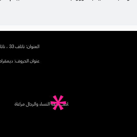
العنوان: ناتاف 33 ، ناتاف
عنوان الحروف:
ديمقراطي - ص
الموقع يخاطب بلغة النساء والرجال مراعاة
للجميع