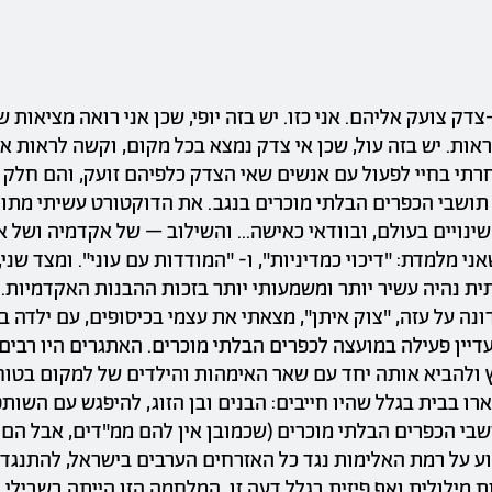
דק צועק אליהם. אני כזו. יש בזה יופי, שכן אני רואה מציאות 
אות. יש בזה עול, שכן אי צדק נמצא בכל מקום, וקשה לראות א
חרתי בחיי לפעול עם אנשים שאי הצדק כלפיהם זועק, והם חלק 
תושבי הכפרים הבלתי מוכרים בנגב. את הדוקטורט עשיתי מתו
נויים בעולם, ובוודאי כאישה... והשילוב – של אקדמיה ושל א
י מלמדת: "דיכוי כמדיניות", ו- "המודדות עם עוני". ומצד שני
ת נהיה עשיר יותר ומשמעותי יותר בזכות ההבנות האקדמיות.
18-, וגם עדיין פעילה במועצה לכפרים הבלתי מוכרים. האתגרים היו רבי
 ולהביא אותה יחד עם שאר האימהות והילדים של למקום בטוח,
 בבית בגלל שהיו חייבים: הבנים ובן הזוג, להיפגש עם השות
שבי הכפרים הבלתי מוכרים (שכמובן אין להם ממ"דים, אבל הם 
וע על רמת האלימות נגד כל האזרחים הערבים בישראל, להתנגד
 מילולית ואף פיזית בגלל דעה זו. המלחמה הזו הייתה בשבילי 