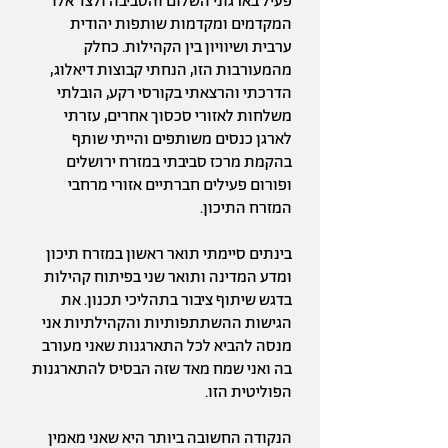
פעיל בארגוני השלום והסביבה ולצד אלו
המקדמים ומקדמות שותפות יהודית
ערבית ושיוויון בין הקהילות. כחלק
מהמעורבות הזו, הנחתי קבוצות דיאלוג,
הדרכתי והרצאתי בקורסי רקע, הובלתי
משלחות לאזורי סכסוך אחרים, עזרתי
לארגן כנסים משותפים והייתי שותף
בהקמת מרכז סביבתי במזרח ירושלים
ופורום פעילים חברתיים אזורי מרחבי
המזרח התיכון.
בינתים סיימתי תואר ראשון במזרח תיכון
ומדע המדינה ותואר שני בפיתוח קהילות
בדגש שיתוף ציבור בתהליכי תכנון. את
הגישות ההשתתפותיות והקהילתיות אני
מנסה להביא לכל התארגנות שאני מעורב
בה ואני שמח מאד שזה הבסיס להתארגנות
הפוליטית הזו.
הנקודה החשובה ביותר היא שאני מאמין