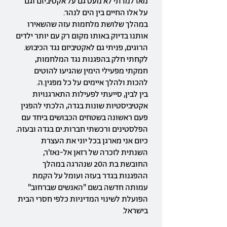
מאז למדתי לא מעט גם על אקטיביזם וגם
על אלו החיים בין הים לנהר.
במהלך שלושת מלחמות עזה שהשאירו
אותנו בדיוק באותו מקום רק עם יותר ילדים
הרוגים, פניתי גם לאקטיביזם נגד הכיבוש.
לקחתי חלק בהפגנות נגד המלחמות,
חמקתי מפעילי הימין שהגיעו להוטים
להכות ולהלך איימים על כל מפגין.ה.
בין לבין, סייעתי לפעילות התארגנויות
אקטיביסטיות שונות בגדה, הלכתי להפגין
פעם ראשונה בשטחים הכבושים ביחד עם
הפלסטינים ורכשתי חברות.ים בגדה ובעזה.
כיום אני מארגן בכל יוני את העצרת
השנתית לזכרה של רזאן אל-נאז'ר,
החובשת בת ה20 שנהרגה במהלך
ההפגנות בגדר בעזה ועומל על הקמת
עמותה חדשה בשם "האנשים שברחוב"
הפועלת לשינוי המדיניות כלפי חסרי הבית
בישראל.