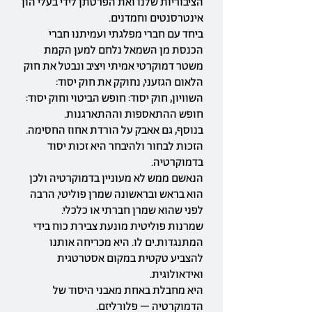
הציבוריות שלנו ואת הפרטתן לידי בעלי הון
אינטרסנטים וחמדנים.
ביחד עם חברי מפלגתי ועמיתנו חברי
הכנסת מן השמאל נלחם למען הקמת
משטר דמוקרטי אמיתי ויציב ונבטל את חוק
הלאום הגזעני, נחוקק את חוק יסוד:
השוויון, חוק יסוד: חופש הביטוי וחוק יסוד:
חופש ההתאספות וההתארגנות.
בנוסף, גם אאבק על הורדת אחוז החסימה.
הזכות לבחור ולהיבחר היא זכות יסוד
בדמוקרטיה.
הנאשם ממש לא מעוניין בדמוקרטיה ולכן
הוא בראש ובראשונה שמרן פוליטי, הרבה
לפני שהוא שמרן חברתי או כלכלי.
שמרנות פוליטית מונעת צבירת כוח בידי
המתנגדות.ים לו. היא מכריחה אותנו
להצביע טקטית במקום אסטרטגית
ואידאולוגית.
היא מחבלת באחת מאבני היסוד של
הדמוקרטיה – פלורליזם.