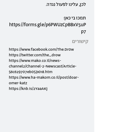
לכן, עלינו לפעול נגדה.
תמכו בי כאן:
https://forms.gle/p6PWUzCpBBxV5uP
p7
קישורים
https://www.facebook.com/The.Dr0w
https://twitter.com/the_drow
https://www.mako.co.il/news-
channel2/Channel-2-Newscast/Article-
56c629707eb0531018.htm
https://www.ha-makom.co.il/post/doar-
omer-katz
https://knb.is/2YaaAKj