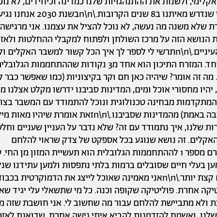
קלימי, ולשנות את ההתנהגויות שלנו כמדינה וכיחידים, לא נו
השינוי הדרסטי שנדרש מאיתנו ב8 שנים הק
רת שלא משנה מה נעשה, לא נוכל להציל את עצמנו. אני מרגישה 
 הנושא הזה על מרכז השולחן ולפתוח למקבלי ההחלטות ולאז
ואזרחיות את העיניים.\n\nתרשי לי לספר לך איך הכל קשור למשבר האקלי
שנלחם על זה יחד. המזרח התיכון הוא אחד מ3 נקודות שההתחממות
 יהיו מחסורי אוכל ומים, המדינות סביבנו ידרשו מקלט אצלנו מכ
מתקדמות מבחינה טכנולוגית ונוכל להתמודד עם המשבר בצו
יותר (אך לא טובה באמת) מהמדינות שסביבנו.\n\nזאת אומרת שיה
ת שלנו, איך נתמודד עם זה? שלא נדבר על העניין שעניים וחלש
קלים. זה נושא שנוגע בכל אספקט של צדק שראוי להלחם
עבורו!\n\nהגורם מספר 1 לההתחממות הגלובלית הוא תעשיית המזון מן הח
מען בעלי חיים שסובלים ברמות בלתי נתפסות ולמען עתידנו שנ
ומילדינו כל יום קצת יותר.\n\nאני מאמינה שאוכל לייצג את הדמוקרטית 
יקה אחרת. פוליטיקה שקופה וכנה. כל מי שתשאלי עלי יגיד שא
 ולא מתביישת להלחם עבור מה שחשוב לי. אני חושבת שזה 
לנו, ואשמח להזדמנות להביא איתי גישה אחרת, שדואגת לאזר