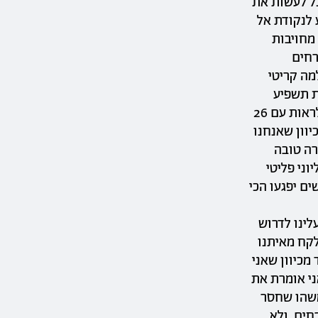
כל לעשות את
רובות.\n\nבשנת 2030 אנחנו נגיע לנקודת אל
מחויבות
רחים
ם ולמה קריטי
 הגלובלית תשפיע
עליהן הכי מהר. מה זה אומר? שיהיה כאן חם וקר בקיצוניות (כמו שאפשר כבר לראות עם 26
יוון שאנחנו
רה טובה
יו מאות מיליוני פליטי
ים יפגעו הכי
י. עלינו לדרוש
לקח מאיתנו
בכבוד מכיוון שאני
ני אומרת את
משהו שחסר
חים, ולא