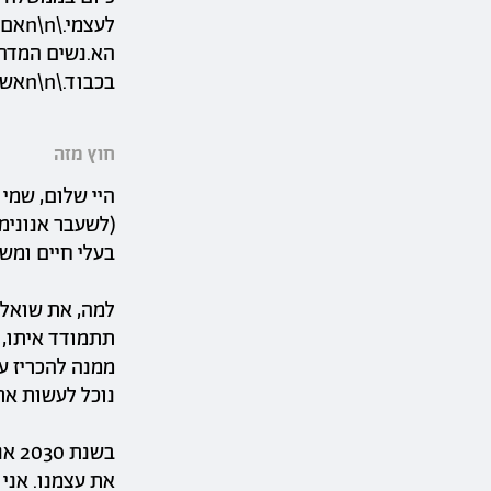
לעצמ
הא.נשים המדהימ
בכבוד.\n\nאשמח לספר לך יותר על עצמי בהמשך\nתודה על ההזדמנות ובהצלחה לנו!\n
חוץ מזה
(לשעבר אנונימ
בעלי חיים ומש
למה, את שואלת
תתמודד איתו, א
ממנה להכריז על
נוכל לעשות את השינ
בשנ
את עצמנו. אני