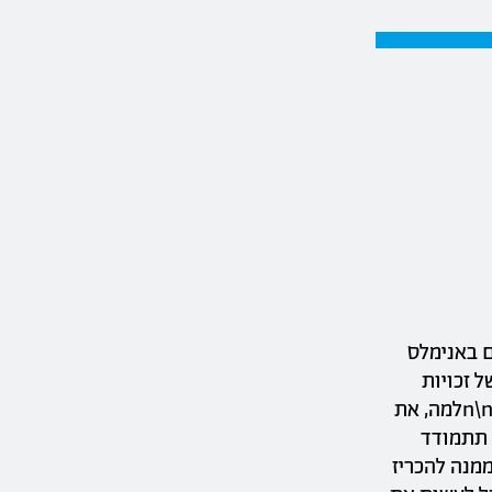
ויקטים באנימלס
 זכויות
בעלי חיים ומשבר האקלים הינם הנושאים הכי חשובים וקריטים לדבר עליהם.\n\nלמה, את
 תתמודד
ממנה להכריז