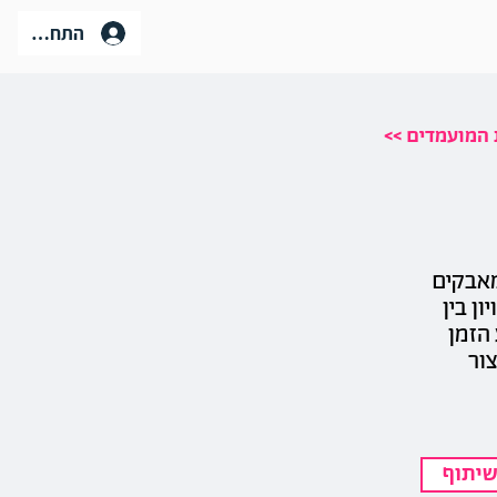
התחברות
ת המועמדים
אבקים
ון בין
 הזמן
ור
יתוף