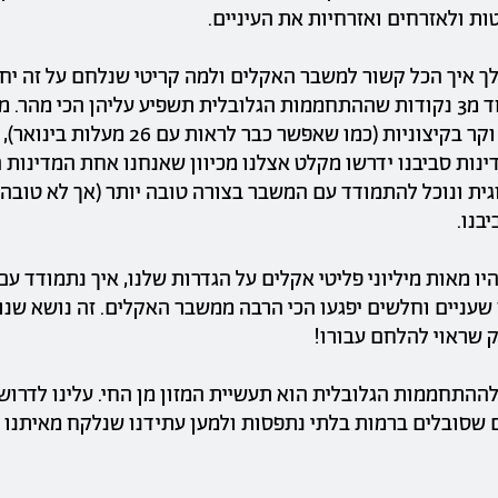
ת ולאזרחים ואזרחיות את העיניים.
לך איך הכל קשור למשבר האקלים ולמה קריטי שנלחם על זה יח
התיכון הוא אחד מ3 נקודות שההתחממות הגלובלית תשפיע עליהן הכי מהר.
שיהיה כאן חם וקר בקיצוניות (כמו שאפשר כבר לראו
דינות סביבנו ידרשו מקלט אצלנו מכיוון שאנחנו אחת המדינות
גית ונוכל להתמודד עם המשבר בצורה טובה יותר (אך לא טובה
בנו.
ו מאות מיליוני פליטי אקלים על הגדרות שלנו, איך נתמודד עם
 שעניים וחלשים יפגעו הכי הרבה ממשבר האקלים. זה נושא שנו
שראוי להלחם עבורו!
גורם מספר 1 לההתחממות הגלובלית הוא תעשיית המזון מן החי. עלינו לדרו
ם שסובלים ברמות בלתי נתפסות ולמען עתידנו שנלקח מאיתנו ומ