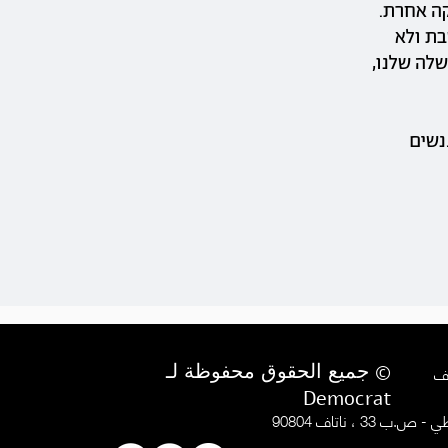
קה אחרת.
בת ולא
לה שלנו,
נשים
© جميع الحقوق محفوظة لـ
Democrat
.ب 33 ، ناتاف 90804