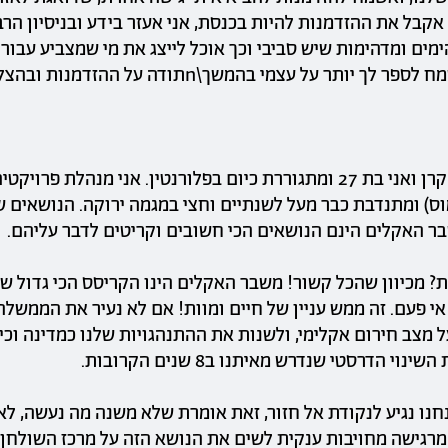
י.\n\nאם אקבל את ההזדמנות להיות בכנסת, אני אעזר בידע ובניסיון הר
ים ומדהימות שיש סביבי וכך אוכל לייצג את מי שמצביע עבורנ
היי שלום, שמי קרן ואני בת 27 ומתגוררת כיום בפלורנטין. אני מנהלת פר
וס) ומתנדבת כבר מעל לשנתיים וחצי במגמה ירוקה. הנושאים של
בר האקלים הינם הנושאים הכי חשובים וקריטים לדבר עליהם.
? מכיוון שהכל קשור! משבר האקלים הינו הקריסס הכי גדול ש
י פעם. זה ממש עניין של חיים ומוות! אם לא נעיר את הממשלה
 מצב חירום אקלימי, ולשנות את ההתנהגויות שלנו כמדינה וכי
וי הדרסטי שנדרש מאיתנו ב8 שנים הקרובות.
ת 2030 אנחנו נגיע לנקודת אל חזור, זאת אומרת שלא משנה מה נעשה, ל
 מרגישה מחויבות ענקית לשים את הנושא הזה על מרכז השולחן