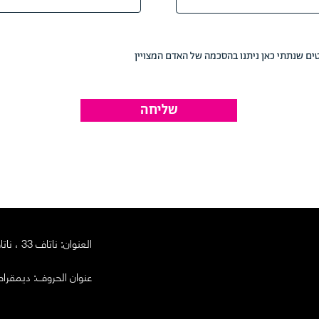
ים שנתתי כאן ניתנו בהסכמה של האדם המצויין
שליחה
العنوان: ناتاف 33 ، ناتاف
عنوان الحروف:
ديمقراطي - ص