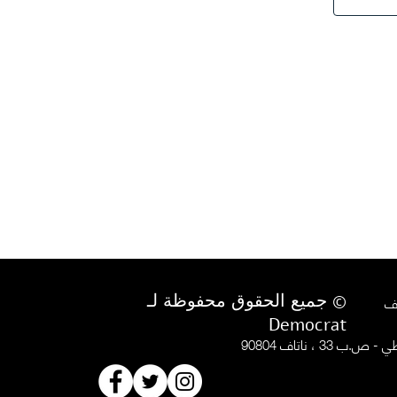
© جميع الحقوق محفوظة لـ
Democrat
.ب 33 ، ناتاف 90804