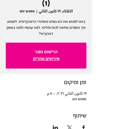
(1)
الثلاثاء، ١٩ كانون الثاني
  |  
מפגש זום
בואו לפגוש את הא.נשים מאחורי הדמוקרטית. לשמוע
איך הופכים מחאה לכוח פוליטי. למה עכשיו ולמה באופן
דמוקרטי?
הרישום נסגר
אירועים אחרים
זמן ומיקום
١٩ كانون الثاني ٢٠٢١، ٨:٠٠ م
מפגש זום
שיתוף