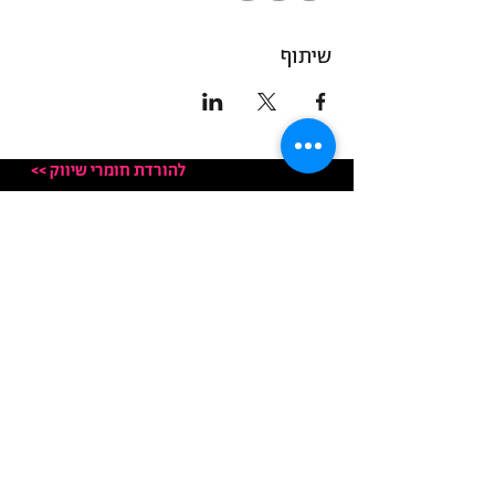
שיתוף
<< להורדת חומרי שיווק
العنوان: ناتاف 33 ، ناتاف
عنوان الحروف:
ديمقراطي - ص.ب 33 ،
ناتاف 90804
© جميع الحقوق محفوظة لـ Democrat