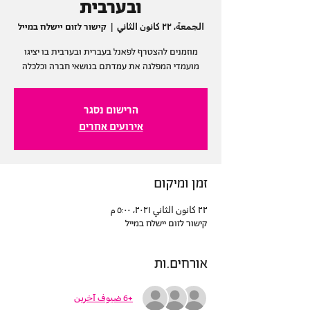
ובערבית
الجمعة، ٢٢ كانون الثاني
  |  
קישור לזום יישלח במייל
מוזמנים להצטרף לפאנל בעברית ובערבית בו יציגו
מועמדי המפלגה את עמדתם בנושאי חברה וכלכלה
הרישום נסגר
אירועים אחרים
זמן ומיקום
٢٢ كانون الثاني ٢٠٢١، ٥:٠٠ م
קישור לזום יישלח במייל
אורחים.ות
+6 ضيوف آخرين