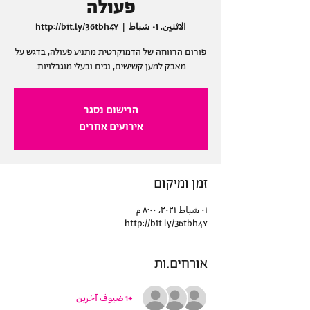
פעולה
الاثنين، ٠١ شباط
  |  
http://bit.ly/36tbh4Y
פורום הרווחה של הדמוקרטית מתניע פעולה, בדגש על
מאבק למען קשישים, נכים ובעלי מוגבלויות.
הרישום נסגר
אירועים אחרים
זמן ומיקום
٠١ شباط ٢٠٢١، ٨:٠٠ م
http://bit.ly/36tbh4Y
אורחים.ות
+1 ضيوف آخرين