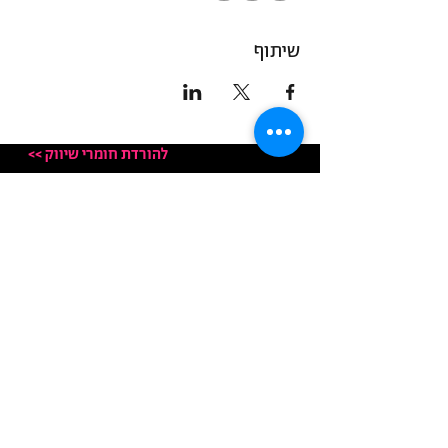
שיתוף
<< להורדת חומרי שיווק
العنوان: ناتاف 33 ، ناتاف
عنوان الحروف:
ديمقراطي - ص.ب 33 ،
ناتاف 90804
© جميع الحقوق محفوظة لـ Democrat