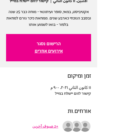
الاثنين، ١١ كانون الثاني
  |  
קישור לזום יישלח במייל
אקטיביסט, במאי, סופר ועיתונאי - מוחה כבר 25 שנה
ובסבב הנוכחי כארבע שנים. ממחאת כיכר גורם למחאת
בלפור - בואו לשמוע אותו
הרישום נסגר
אירועים אחרים
זמן ומיקום
١١ كانون الثاني ٢٠٢١، ٩:٠٠ م
קישור לזום יישלח במייל
אורחים.ות
+2 ضيوف آخرين