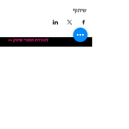
שיתוף
<< להורדת חומרי שיווק
العنوان: ناتاف 33 ، ناتاف
عنوان الحروف:
ديمقراطي - ص.ب 33 ،
ناتاف 90804
© جميع الحقوق محفوظة لـ Democrat