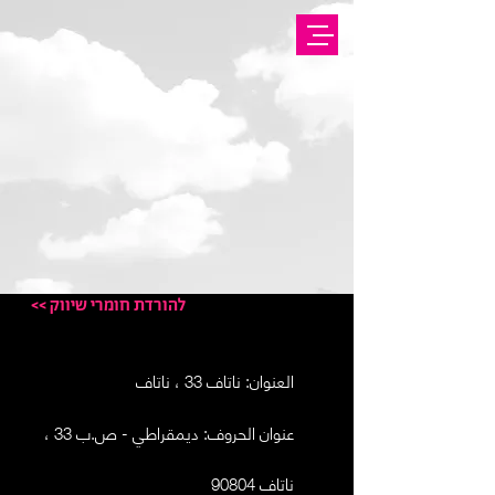
<< להורדת חומרי שיווק
العنوان: ناتاف 33 ، ناتاف
عنوان الحروف:
ديمقراطي - ص.ب 33 ،
ناتاف 90804