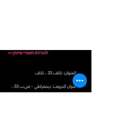
<< להורדת חומרי שיווק
العنوان: ناتاف 33 ، ناتاف
عنوان الحروف:
ديمقراطي - ص.ب 33 ،
ناتاف 90804
© جميع الحقوق محفوظة لـ Democrat